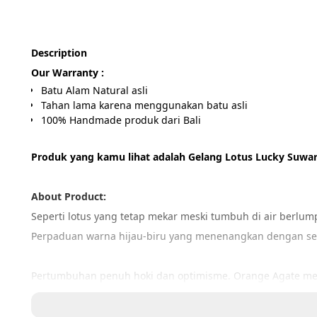
Description
Our Warranty :
Batu Alam Natural asli
Tahan lama karena menggunakan batu asli
100% Handmade produk dari Bali
Produk yang kamu lihat adalah Gelang Lotus Lucky Suwa
About Product:
Seperti lotus yang tetap mekar meski tumbuh di air berlump
Perpaduan warna hijau-biru yang menenangkan dengan se
Pertumbuhan penuh hoki dan optimisme. Orange Agate membe
yang ingin tumbuh dengan semangat ceria, sambil terbuk