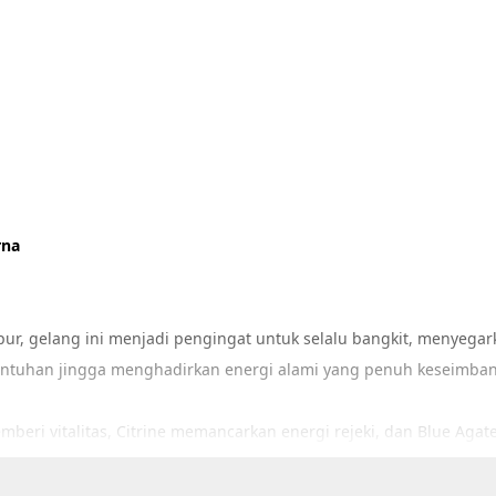
rna
ur, gelang ini menjadi pengingat untuk selalu bangkit, menyegark
ntuhan jingga menghadirkan energi alami yang penuh keseimba
ri vitalitas, Citrine memancarkan energi rejeki, dan Blue Agat
a pada keberuntungan yang datang.