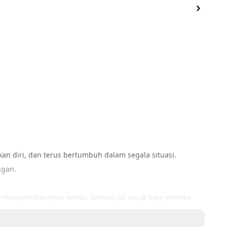
an diri, dan terus bertumbuh dalam segala situasi. 
ngan.
e menyeimbangkan emosi. Gelang ini cocok bagi mereka 